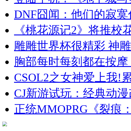
DNF囧闻：他们的寂寞
《桃花源记2》将推校
雕雕世界杯很精彩 神
胸部每时每刻都在按摩
CSOL2之女神爱上我
CJ新游试玩：经典动漫
正统MMOPRG《裂痕